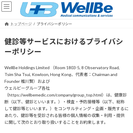
コ
ナ
ン
ビ
テ
ゲ
ン
ー
トップページ
プライバシーポリシー
ツ
シ
へ
ョ
ス
ン
健診等サービスにおけるプライバシ
キ
に
ーポリシー
ッ
移
プ
動
WellBe Holdings Limited （Room 1803-5, 8 Observatory Road,
Tsim Sha Tsui, Kowloon, Hong Kong、代表者：Chairman and
Founder 椎川賢）および
ウェルビーグループ各社
（https://wellbemedic.com/company/group_top.html）は、健康診
断（以下、健診といいます。）・検査・予防接種等（以下、総称
して健診等といいます。）をコンサルティング・企画・販売するに
あたり、健診等を受診される皆様の個人情報の収集・利用・提供
に関して次のとおり取り扱いすることをお約束します。