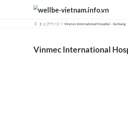
コ
ナ
ン
ビ
テ
ゲ
ン
ー
トップページ
Vinmec International Hospital – Da Nang
ツ
シ
へ
ョ
ス
ン
Vinmec International Hosp
キ
に
ッ
移
プ
動