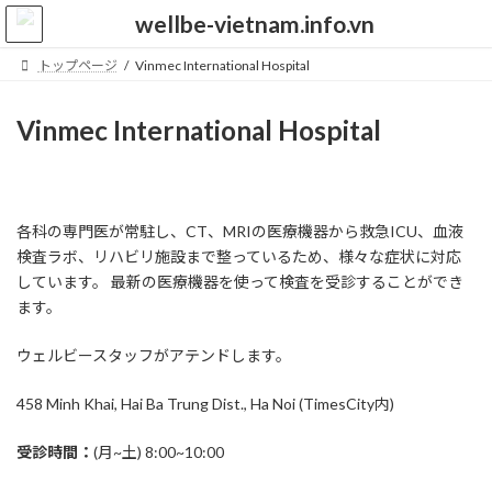
コ
ナ
ン
ビ
テ
ゲ
トップページ
Vinmec International Hospital
ン
ー
ツ
シ
へ
ョ
Vinmec International Hospital
ス
ン
キ
に
ッ
移
プ
動
各科の専門医が常駐し、CT、MRIの医療機器から救急ICU、血液
検査ラボ、リハビリ施設まで整っているため、様々な症状に対応
しています。 最新の医療機器を使って検査を受診することができ
ます。
ウェルビースタッフがアテンドします。
458 Minh Khai, Hai Ba Trung Dist., Ha Noi (TimesCity内)
受診時間：
(月~土) 8:00~10:00